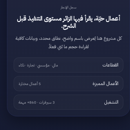
سجل الإنجاز
أعمال حيّة، يقرأ فيها الزائر مستوى التنفيذ قبل
الشرح.
كل مشروع هنا يُعرض باسم واضح، نطاق محدد، وبيانات كافية
لقراءة حجم ما بُني فعلاً.
القطاعات
مالي · مؤسسي · تجارة · ذكاء
الأعمال المميزة
5 أعمال مختارة
التشغيل
3 سيرفرات · 860+ مهمة